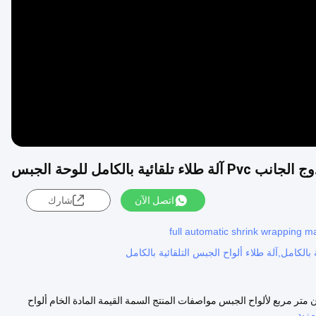
Video
اتصل الآن
شارك
full automatic shrink wrapping 
الكامل,آلة طلاء ألواح الجبس التلقائية بالكامل
أوتوماتيكية بالكامل مزدوجة الجانب من مادة PVC بمساحة 2 مليون متر مربع لألواح الجبس مواصفات المنتج السمة القيمة المادة الخام ألواح
زيد