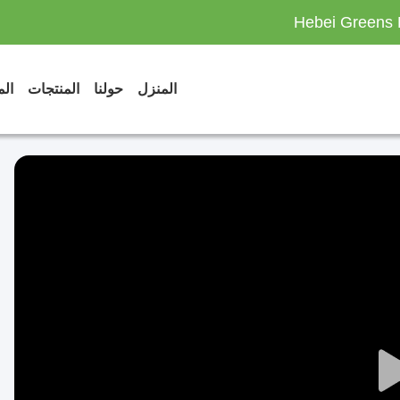
Hebei Greens 
المنزل
حولنا
المنتجات
الم
Play