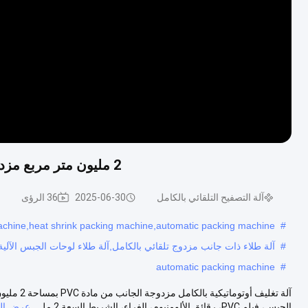
2 مليون متر مربع مزدوج الجانب Pvc آلة طلاء تلقائية بالكامل للوحة الجبس
آلة التصفيح التلقائي بالكامل
2025-06-30
36 الرؤى
machine,heat shrink packing machine,automatic packing machine
#
#
آلة طلاء ذات جانب مزدوج تلقائي بالكامل,آلة طلاء لوحات الجبس الآلية ب
automatic packing machine
#
آلة تغليف 
الجبس، فيلم PVC، رقائق الألومنيوم، الغراء، الشريط السعة 2 مل...
عرض الم