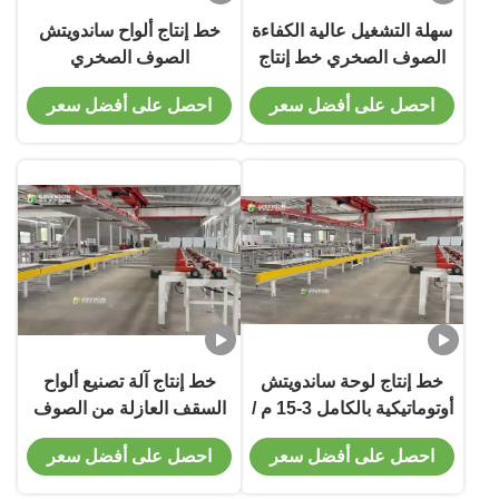
سهلة التشغيل عالية الكفاءة
خط إنتاج ألواح ساندويتش
الصوف الصخري خط إنتاج
الصوف الصخري
لوحة رغوة البوليوريثان مع
الأوتوماتيكي بالكامل ذو
احصل على أفضل سعر
احصل على أفضل سعر
نظام التحكم العددي PLC
السعة العالية والقابلية
للتعديل للسقف والجدار
خط إنتاج لوحة ساندويتش
خط إنتاج آلة تصنيع ألواح
أوتوماتيكية بالكامل 3-15 م /
السقف العازلة من الصوف
دقيقة PU / PIR / EPS
الصخري PU المستمر Z
احصل على أفضل سعر
احصل على أفضل سعر
للألواح العازلة