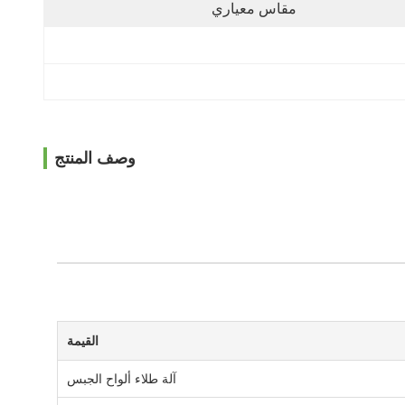
مقاس معياري
وصف المنتج
القيمة
آلة طلاء ألواح الجبس