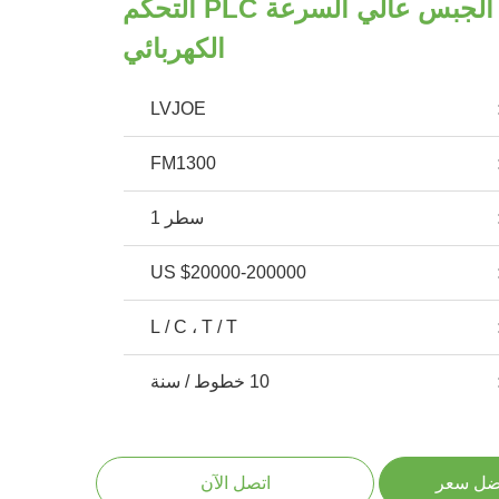
خط إنتاج سقف الجبس عالي السرعة PLC التحكم
الكهربائي
LVJOE
FM1300
سطر 1
US $20000-200000
L / C ، T / T
10 خطوط / سنة
ضل سعر
اتصل الآن