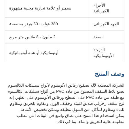
الأجزاء
سيمنز أو علامة تجارية محلية مشهورة
الكهربائية
الجهد الكهربائي
380 فولت، 50 هرتز مخصصة
السعة
2 مليون - 8 ملايين متر مربع
الدرجة
أوتوماتيكية أو شبه أوتوماتيكية
الأوتوماتيكية
وصف المنتج
الشركة المصنعة لآلة تصفيح رقائق الألومنيوم لألواح سيليكات الكالسيوم
تصنع بلاط السقف المصنوع من مادة PVC من ألواح سيليكات الكالسيوم
مع طبقة من مادة PVC على السطح ورقائق الألومنيوم على الظهر. إنه
لوح سقف زخرفي صديق للبيئة وخفيف الوزن ومقاوم للحريق ومقاوم
للماء ومقاوم للتآكل. من السهل تنظيفه ويمكن تخصيص الأنماط.
يمكن استخدام هذا المنتج على نطاق واسع في البيئات التي تتطلب
مقاومة عالية للحريق والماء، بما في ذلك: