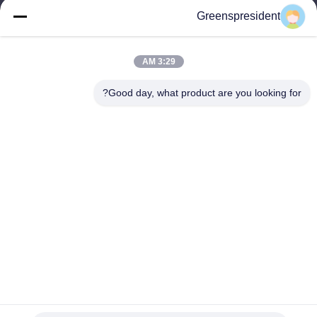
Greenspresident
وقت العمل
8:30-17:30
3:29 AM
عنواننا
Good day, what product are you looking for?
العنوان
رقم ، 17 ، نانيان الطريق ، منطقة التنمية التكنولوجية الاقتصادية ، مدينة
شيجياتشوانغ
الهاتف
86-311-86542299
الصين جودة جيدة آلة التصفيح التلقائي بالكامل المورد. حقوق الطبع
والنشر © -2026 Hebei Greens Building Material Technology
Development Co.,Ltd جميع الحقوق محفوظة