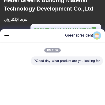
Hebei Greens Building Material
Technology Development Co.,Ltd
البريد الإلكتروني
president@china-machines.com.cn
Greenspresident
وقت العمل
8:30-17:30
2:50 PM
عنواننا
Good day, what product are you looking for?
العنوان
رقم ، 17 ، نانيان الطريق ، منطقة التنمية التكنولوجية الاقتصادية ، مدينة
شيجياتشوانغ
الهاتف
86-311-86542299