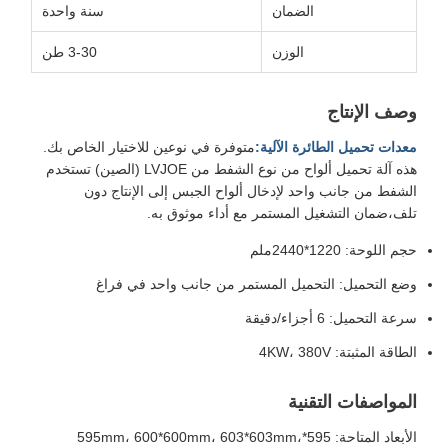
الضمان
سنة واحدة
الوزن
3-30 طن
وصف الإنتاج
معدات تحميل الطائرة الآلية:
متوفرة في نوعين للاختيار الخاص بك.
هذه آلة تحميل ألواح من نوع الشفط من LVJOE (الصين) تستخدم
الشفط من جانب واحد لإدخال ألواح الجبس إلى الإنتاج دون
تلف،ضمان التشغيل المستمر مع أداء موثوق به.
حجم اللوحة: 1220*2440ملم
وضع التحميل: التحميل المستمر من جانب واحد في فراغ
سرعة التحميل: 6 أجزاء/دقيقة
الطاقة المثبتة: 4KW، 380V
المواصفات التقنية
الأبعاد المتاحة: 595*595mm، 600*600mm، 603*603mm،