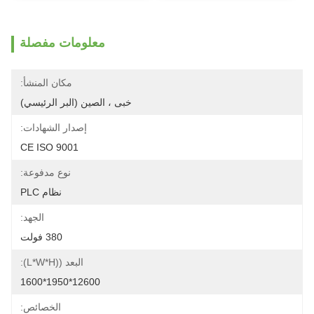
معلومات مفصلة
مكان المنشأ:
خبى ، الصين (البر الرئيسي)
إصدار الشهادات:
CE ISO 9001
نوع مدفوعة:
نظام PLC
الجهد:
380 فولت
البعد ((L*W*H):
12600*1950*1600
الخصائص: