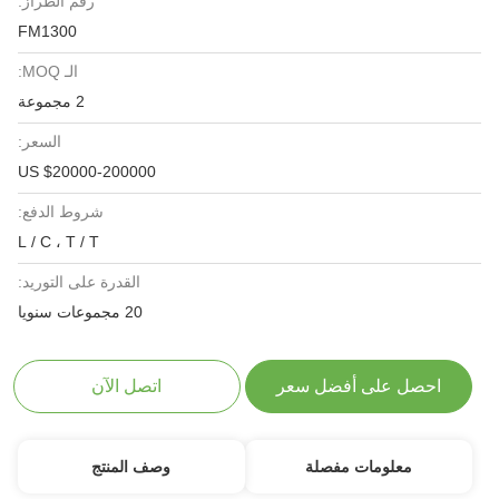
رقم الطراز:
FM1300
الـ MOQ:
2 مجموعة
السعر:
US $20000-200000
شروط الدفع:
L / C ، T / T
القدرة على التوريد:
20 مجموعات سنويا
احصل على أفضل سعر
اتصل الآن
معلومات مفصلة
وصف المنتج