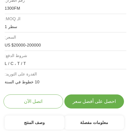
رقم الطراز:
1300FM
الـ MOQ:
سطر 1
السعر:
US $20000-200000
شروط الدفع:
L / C ، T / T
القدرة على التوريد:
10 خطوط في السنة
احصل على أفضل سعر
اتصل الآن
معلومات مفصلة
وصف المنتج