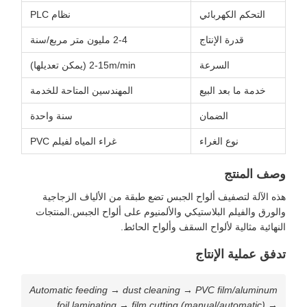
التحكم الكهربائي
نظام PLC
قدرة الإنتاج
2-4 مليون متر مربع/سنة
السرعة
2-15m/min (يمكن تعديلها)
خدمة ما بعد البيع
المهندسين المتاحة للخدمة
الضمان
سنة واحدة
نوع الغراء
غراء المياه لفيلم PVC
وصف المنتج
هذه الآلة لتصفيف ألواح الجبس تضع طبقة من الألياف الزجاجية
والورق والفيلم البلاستيكي والألمنيوم على ألواح الجبس.المنتجات
النهائية مثالية لألواح السقف وألواح الحائط.
تدفق عملية الإنتاج
Automatic feeding → dust cleaning → PVC film/aluminum
foil laminating → film cutting (manual/automatic) →