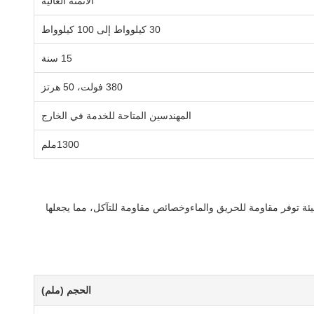
الأتمتة العالية
30 كيلوواط إلى 100 كيلوواط
15 سنة
380 فولت، 50 هرتز
المهندسين المتاحة للخدمة في الخارج
1300ملم
هذه المادة الخفيفة والصديقة للبيئة توفر مقاومة للحريق والماءوخصائص مقاومة للتآكل، مما يجعلها
الحجم (ملم)