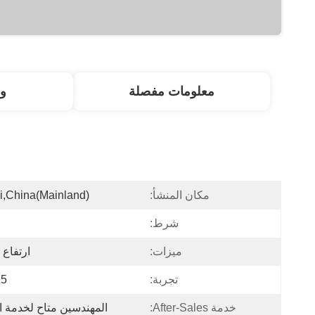
معلومات مفصلة
و
مكان المنشأ:
i,china(Mainland)
شرط:
ميزات:
ارتفاع 
تجربة:
15 س
خدمة After-Sales:
المهندسين متاح لخدمة ا