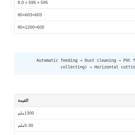
595 × 595 × 8.0
603×603×80
600×1200×80
Automatic feeding → Dust cleaning → PVC f
collecting) → Horizontal cutti
القيمة
1300ملم
5-30ملم