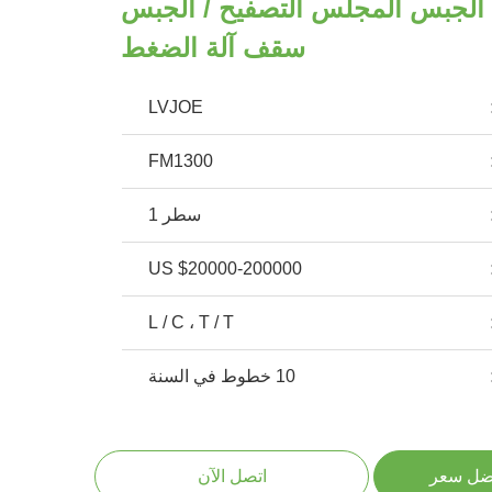
ة الجبس المجلس التصفيح / الجبس
سقف آلة الضغط
LVJOE
FM1300
سطر 1
US $20000-200000
L / C ، T / T
10 خطوط في السنة
ضل سعر
اتصل الآن