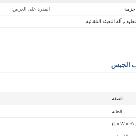
 حزمة
القدرة على العرض:
لتغليف
, 
آلة التعبئة التلقائية
قف الجبس
الصفة
الحالة
L × )