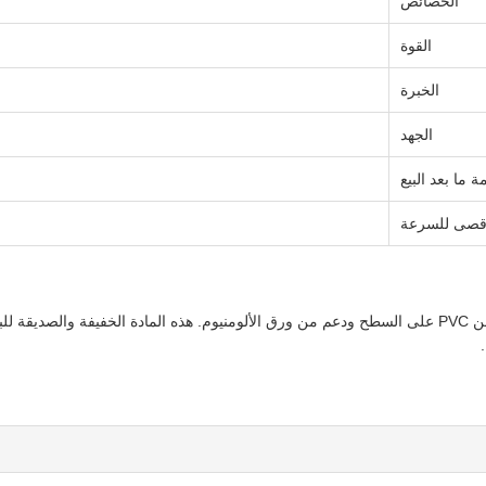
الخصائص
القوة
الخبرة
الجهد
 ما بعد البيع
أقصى للسرعة
تتكون بلاطات السقف من الجبس من PVC من ألواح ورقية مع طبقة من PVC على السطح ودعم من ورق الألومنيوم. 