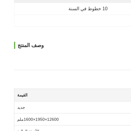
10 خطوط في السنة
وصف المنتج
القيمة
جديد
12600×1950×1600ملم