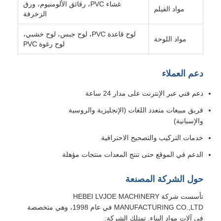
غشاء PVC، رقائق الألومنيوم، ورق
مواد الفيلم
الزخرفة
لوح قاعدة PVC، لوح جبس، لوح خشبي،
مواد اللوحة
لوح رغوة PVC
دعم العملاء
دعم فني عبر الإنترنت على مدار 24 ساعة
فريق مبيعات متعدد اللغات (الإنجليزية والروسية
والإسبانية)
خدمات التركيب والتصحيح الاحترافية
الدعم في الموقع حتى تنتج المعدات منتجات مؤهلة
حول الشركة المصنعة
تأسست شركة HEBEI LVJOE MACHINERY
MANUFACTURING CO.,LTD في عام 1998، وهي متخصصة
في آلات مواد البناء. تمتلك الشركة: