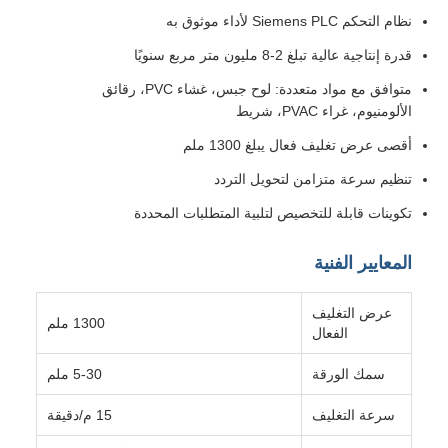
نظام التحكم Siemens PLC لأداء موثوق به
قدرة إنتاجية عالية تبلغ 2-8 مليون متر مربع سنويًا
متوافق مع مواد متعددة: لوح جبس، غشاء PVC، رقائق
الألومنيوم، غراء PVAC، شريط
أقصى عرض تغليف فعال يبلغ 1300 ملم
تنظيم سرعة متزامن لتحويل التردد
تكوينات قابلة للتخصيص لتلبية المتطلبات المحددة
المعايير الفنية
عرض التغليف
1300 ملم
الفعال
سمك الورقة
5-30 ملم
سرعة التغليف
15 م/دقيقة