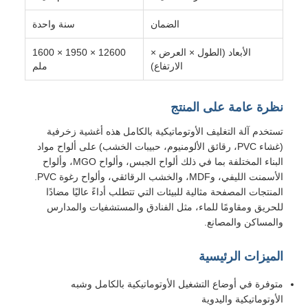
الضمان
سنة واحدة
الأبعاد (الطول × العرض ×
12600 × 1950 × 1600
الارتفاع)
ملم
نظرة عامة على المنتج
تستخدم آلة التغليف الأوتوماتيكية بالكامل هذه أغشية زخرفية
(غشاء PVC، رقائق الألومنيوم، حبيبات الخشب) على ألواح مواد
البناء المختلفة بما في ذلك ألواح الجبس، وألواح MGO، وألواح
الأسمنت الليفي، وMDF، والخشب الرقائقي، وألواح رغوة PVC.
المنتجات المصفحة مثالية للبيئات التي تتطلب أداءً عاليًا مضادًا
للحريق ومقاومًا للماء، مثل الفنادق والمستشفيات والمدارس
والمساكن والمصانع.
الميزات الرئيسية
متوفرة في أوضاع التشغيل الأوتوماتيكية بالكامل وشبه
الأوتوماتيكية واليدوية