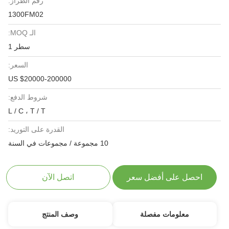
رقم الطراز:
1300FM02
الـ MOQ:
سطر 1
السعر:
US $20000-200000
شروط الدفع:
L / C ، T / T
القدرة على التوريد:
10 مجموعة / مجموعات في السنة
احصل على أفضل سعر
اتصل الآن
معلومات مفصلة
وصف المنتج