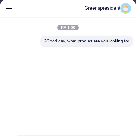
Greenspresident
وقت العمل
8:30-17:30
1:08 PM
عنواننا
Good day, what product are you looking for?
العنوان
رقم ، 17 ، نانيان الطريق ، منطقة التنمية التكنولوجية الاقتصادية ، مدينة
شيجياتشوانغ
الهاتف
86-311-86542299
الصين جودة جيدة آلة التصفيح التلقائي بالكامل المورد. حقوق الطبع
والنشر © -2026 Hebei Greens Building Material Technology
Development Co.,Ltd جميع الحقوق محفوظة